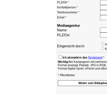
PLZ/Ort *
Kontaktperson *
Telefonnummer *
Email *
Mediaagentur
Name
PLZ/Ort
A
Eingereicht durch
K
Ich akzeptiere das
Reglement
*
Wichtig:
Bei Kampagnen mit mehreren S
Format analoge Plakate: JPG in RGB,
Format digital Spots: ePanel und eBo
* Pflichtfelder