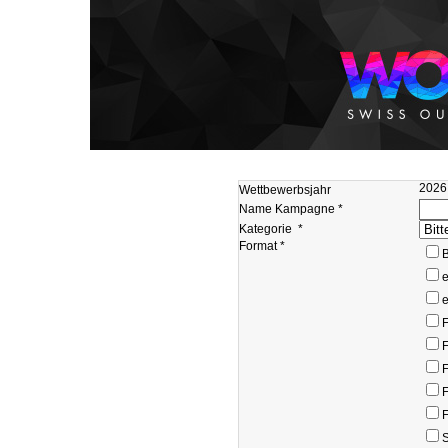
2026
Wettbewerbsjahr
Name Kampagne *
Kategorie
*
Format *
B
e
e
S